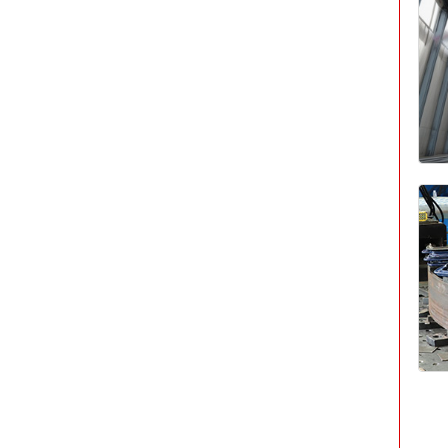
备
资
讯
_
沈
阳
沈
大
二
手
设
备
翻