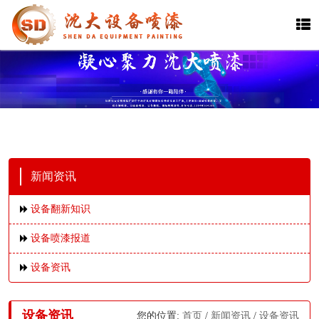
新闻资讯
设备翻新知识
设备喷漆报道
设备资讯
沈
设备资讯
您的位置:
首页
/
新闻资讯
/
设备资讯