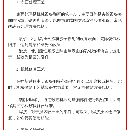
1. 表面处理工艺
述
_
表面处理是机械设备翻新的第一步，主要目的是去除设备表
设
面的污垢、锈蚀和旧漆，以便为后续的喷涂或涂层做准备。常见
的表面处理方法包括：
备
资
- 喷砂：利用高压气流将沙子喷射到设备表面，去除锈蚀和
讯
旧漆，达到清洁和磨光的效果。
- 酸洗：使用酸性溶液去除金属表面的氧化物和锈垢，适用
_
于一些较为精密的部件。
新
闻
2. 机械修复工艺
资
在翻新过程中，设备的核心部件可能会出现磨损或损坏。此
讯
时，机械修复工艺就显得尤为重要。常见的修复方法包括：
_
- 铣削和车削：通过数控机床对磨损部件进行精密加工，确
沈
保其尺寸和形状符合标准。
阳
- 焊接：对于损坏较严重的部件，可以采用焊接技术进行修
沈
复，以恢复其使用功能。
大