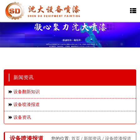
新闻资讯
设备翻新知识
设备喷漆报道
设备资讯
沈
设备喷漆报道
您的位置:
首页
/
新闻资讯
/
设备喷漆报道