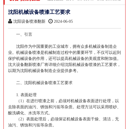
阳
机
沈阳机械设备喷漆工艺要求
械
沈阳设备喷漆翻新
2024-06-05
设
一、引言
备
喷
沈阳作为中国重要的工业城市，拥有众多机械设备制造企
漆
业。机械设备喷漆是机械制造过程中的重要环节，不仅可以起到
保护机械设备的作用，还可以提高机械设备的美观度和附加值。
工
沈大设备翻新喷漆厂将详细介绍沈阳机械设备喷漆的工艺要求，
艺
以期为沈阳机械设备制造企业提供参考。
要
二、沈阳机械设备喷漆工艺要求
求
_
1. 表面处理
设
（1）在进行喷漆之前，必须对机械设备表面进行处理，以
去除表面的油污、锈蚀和污垢等杂质。处理方法可以采用喷砂、
备
酸洗磷化、水洗等方式。
喷
（2）表面处理后，必须保证机械设备表面干燥、清洁，无
漆
油污、锈蚀和污垢等杂质。