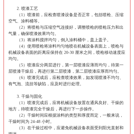
报
2. 喷漆工艺
道
（1）喷漆前，应检查喷漆设备是否正常，包括喷枪、压缩
_
空气、涂料桶等。
（2）将喷枪与压缩空气连接好，调整喷枪的喷枪压力和出
新
气量，确保喷漆效果均匀。
闻
（3）将涂料搅拌均匀，倒入涂料桶中，盖上盖子。
资
（4）使用喷枪将涂料均匀地喷在机械设备表面上，喷枪与
机械设备表面的距离应保持在 20-30 厘米之间，喷枪移动速度应
讯
均匀。
_
（5）喷漆应分两层进行，第一层喷漆应薄而均匀，待第一
沈
层喷漆干燥后，再进行第二层喷漆，第二层喷漆应厚而均匀。
（6）喷漆完成后，应检查喷漆效果，如发现喷漆不均匀、
阳
有气泡、流挂等缺陷，应及时进行处理。
沈
大
3. 干燥与固化
（1）喷漆完成后，应将机械设备放置在通风良好、干燥的
二
地方，待喷漆完全干燥后，再进行下一步操作。
手
（2）干燥时间应根据涂料的类型和厚度而定，一般来说，
设
干燥时间为 24-48 小时。
（3）在干燥过程中，应避免机械设备表面受到阳光直射和
备